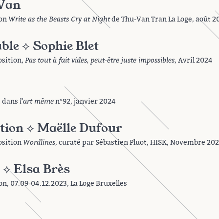
Van
ion
Write as the Beasts Cry at Night
de Thu-Van Tran La Loge, août 2
ble ⟡ Sophie Blet
osition,
Pas tout à fait vides, peut-être juste impossibles
, Avril 2024
é dans
l'art même
n°92, janvier 2024
tion ⟡ Maëlle Dufour
osition
Wordlines
, curaté par Sébastien Pluot, HISK, Novembre 20
 ⟡ Elsa Brès
on, 07.09-04.12.2023, La Loge Bruxelles