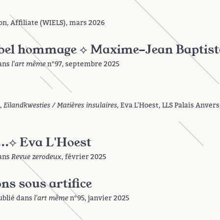
on, Affiliate (WIELS), mars 2026
us bel hommage ⟡ Maxime-Jean Baptist
dans
l'art même
n°97, septembre 2025
,
Eilandkwesties / Matières insulaires
, Eva L'Hoest, LLS Palais Anver
...⟡ Eva L'Hoest
dans
Revue zerodeux
, février 2025
ns sous artifice
ublié dans
l'art même
n°95, janvier 2025