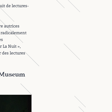
uit de lectures-
re autrices
s radicalement
es
r La Nuit »,
r des lectures
, Museum