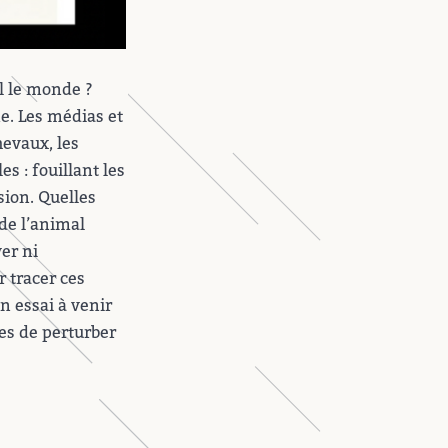
l le monde ?
e. Les médias et
hevaux, les
s : fouillant les
sion. Quelles
 de l’animal
er ni
r tracer ces
n essai à venir
res de perturber