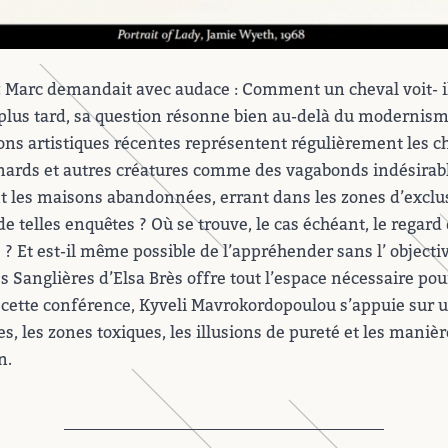
z Marc demandait avec audace : Comment un cheval voit- i
 plus tard, sa question résonne bien au-delà du modernism
ons artistiques récentes représentent régulièrement les c
enards et autres créatures comme des vagabonds indésirable
nt les maisons abandonnées, errant dans les zones d’exclu
de telles enquêtes ? Où se trouve, le cas échéant, le regard
? Et est-il même possible de l’appréhender sans l’ objectiv
s Sanglières d’Elsa Brès offre tout l’espace nécessaire pou
 cette conférence, Kyveli Mavrokordopoulou s’appuie sur u
es, les zones toxiques, les illusions de pureté et les maniè
n.